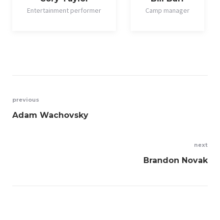
Entertainment performer
Camp manager
Post
previous
Adam Wachovsky
navigation
next
Brandon Novak